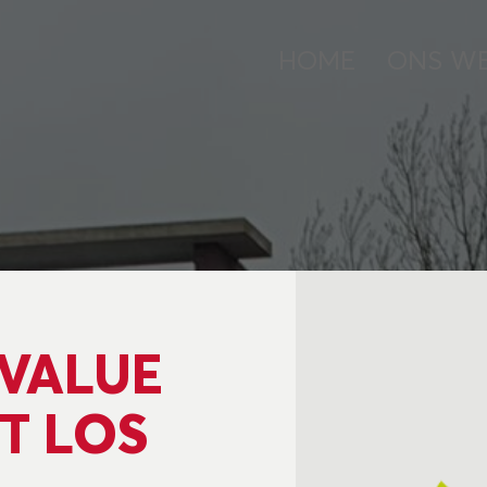
HOME
ONS W
VALUE
T LOS