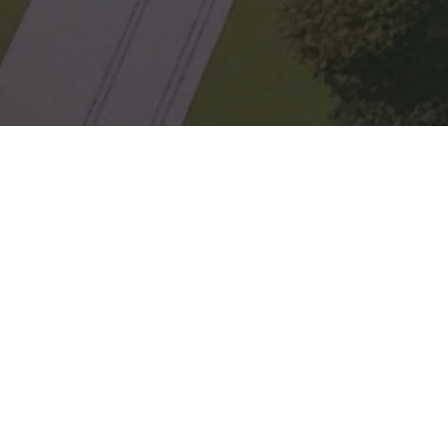
Korenveld
Keldonk