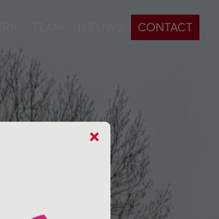
ERK
TEAM
NIEUWS
CONTACT
×